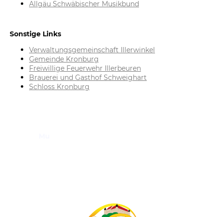
Allgäu Schwäbischer Musikbund
Sonstige Links
Verwaltungsgemeinschaft Illerwinkel
Gemeinde Kronburg
Freiwillige Feuerwehr Illerbeuren
Brauerei und Gasthof Schweighart
Schloss Kronburg
Mu
sikkapelle Illerbeuren-Kronburg e.V.
Vorstand: Markus Gromer
Im Gießen 45, 87758 Kronburg
Tel: +49 8394 2380306
E-Mail: info@mk-illerbeuren-kronburg.de